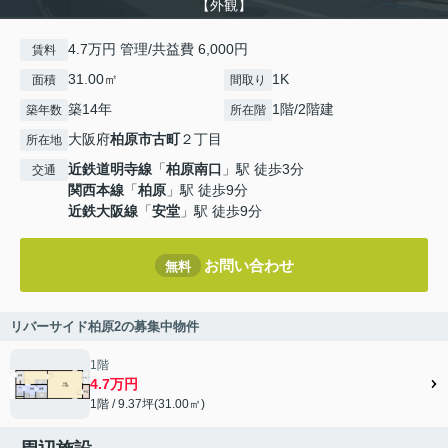
【外観】
4.7万円 管理/共益費 6,000円
賃料
31.00㎡
1K
面積
間取り
築14年
1階/2階建
築年数
所在階
大阪府
柏原市
古町
２丁目
所在地
近鉄道明寺線
「
柏原南口
」駅 徒歩3分
交通
関西本線
「
柏原
」駅 徒歩9分
近鉄大阪線
「
安堂
」駅 徒歩9分
お問い合わせ
無料
リバーサイド柏原2の募集中物件
1階
4.7万円
1階 / 9.37坪(31.00㎡)