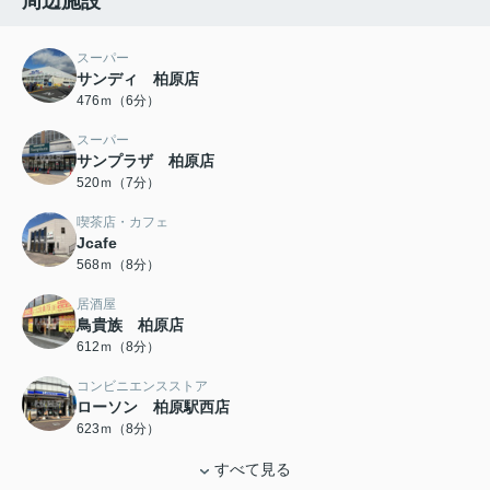
周辺施設
スーパー
サンディ 柏原店
476ｍ（6分）
スーパー
サンプラザ 柏原店
520ｍ（7分）
喫茶店・カフェ
Jcafe
568ｍ（8分）
居酒屋
鳥貴族 柏原店
612ｍ（8分）
コンビニエンスストア
ローソン 柏原駅西店
623ｍ（8分）
すべて見る