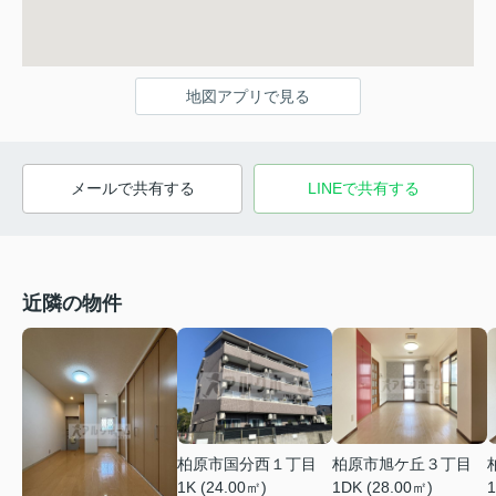
地図アプリで見る
メールで共有する
LINEで共有する
近隣の物件
柏原市国分西１丁目
柏原市旭ケ丘３丁目
1K (24.00㎡)
1DK (28.00㎡)
1