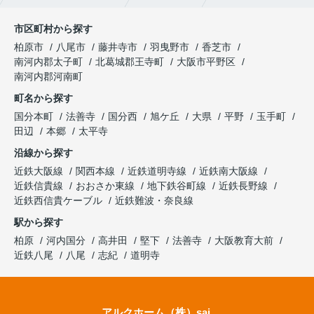
市区町村から探す
柏原市
八尾市
藤井寺市
羽曳野市
香芝市
南河内郡太子町
北葛城郡王寺町
大阪市平野区
南河内郡河南町
町名から探す
国分本町
法善寺
国分西
旭ケ丘
大県
平野
玉手町
田辺
本郷
太平寺
沿線から探す
近鉄大阪線
関西本線
近鉄道明寺線
近鉄南大阪線
近鉄信貴線
おおさか東線
地下鉄谷町線
近鉄長野線
近鉄西信貴ケーブル
近鉄難波・奈良線
駅から探す
柏原
河内国分
高井田
堅下
法善寺
大阪教育大前
近鉄八尾
八尾
志紀
道明寺
アルクホーム（株）sai.