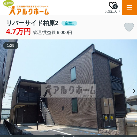
0
お気に入り
リバーサイド柏原2
空室1
4.7万円
管理/共益費 6,000円
1
/
29