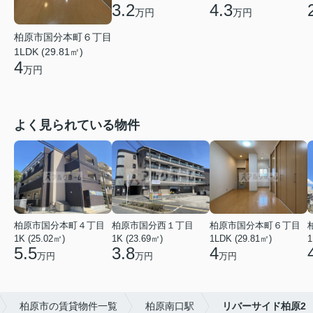
3.2
4.3
万円
万円
柏原市国分本町６丁目
1LDK (29.81㎡)
4
万円
よく見られている物件
柏原市国分本町４丁目
柏原市国分西１丁目
柏原市国分本町６丁目
1K (25.02㎡)
1K (23.69㎡)
1LDK (29.81㎡)
1
5.5
3.8
4
万円
万円
万円
柏原市の賃貸物件一覧
柏原南口駅
リバーサイド柏原2