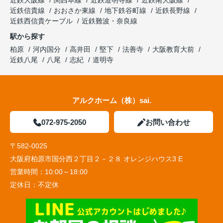
近鉄信貴線
おおさか東線
地下鉄谷町線
近鉄長野線
近鉄西信貴ケーブル
近鉄難波・奈良線
駅から探す
柏原
河内国分
高井田
堅下
法善寺
大阪教育大前
近鉄八尾
八尾
志紀
道明寺
アルクホーム（株）sai.
072-975-2050
お問い合わせ
〒582-0025
大阪府柏原市国分西２丁目２－２８ オレンジハウス3 E
営業時間：
10:00～18:00
定休日：
不定休