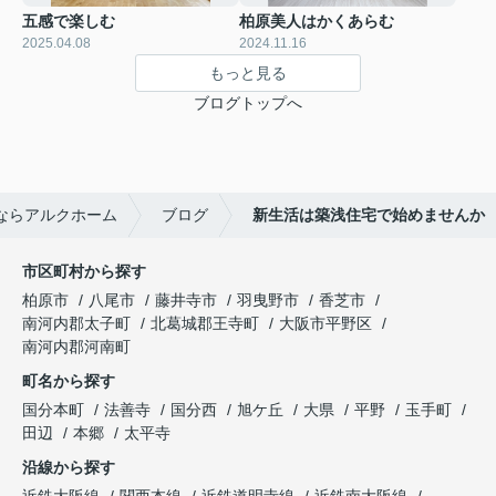
五感で楽しむ
柏原美人はかくあらむ
2025.04.08
2024.11.16
もっと見る
ブログトップへ
ならアルクホーム
ブログ
新生活は築浅住宅で始めませんか
市区町村から探す
柏原市
八尾市
藤井寺市
羽曳野市
香芝市
南河内郡太子町
北葛城郡王寺町
大阪市平野区
南河内郡河南町
町名から探す
国分本町
法善寺
国分西
旭ケ丘
大県
平野
玉手町
田辺
本郷
太平寺
沿線から探す
近鉄大阪線
関西本線
近鉄道明寺線
近鉄南大阪線