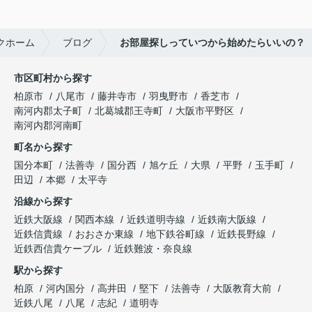
クホーム
ブログ
お部屋探しっていつから始めたらいいの？
市区町村から探す
柏原市
八尾市
藤井寺市
羽曳野市
香芝市
南河内郡太子町
北葛城郡王寺町
大阪市平野区
南河内郡河南町
町名から探す
国分本町
法善寺
国分西
旭ケ丘
大県
平野
玉手町
田辺
本郷
太平寺
沿線から探す
近鉄大阪線
関西本線
近鉄道明寺線
近鉄南大阪線
近鉄信貴線
おおさか東線
地下鉄谷町線
近鉄長野線
近鉄西信貴ケーブル
近鉄難波・奈良線
駅から探す
柏原
河内国分
高井田
堅下
法善寺
大阪教育大前
近鉄八尾
八尾
志紀
道明寺