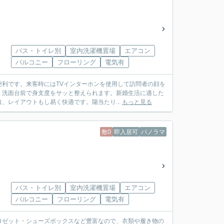
バス・トイレ別
室内洗濯機置場
エアコン
バルコニー
フローリング
電気有
利です。来客時にはTVインターホンを使用して訪問者の顔を
、洗面台前で身支度をサッと整えられます。新婚生活に適した
、レイアウトもし易く快適です。陽当たり...
もっと見る
敷0
即入居可
パノラマ
バス・トイレ別
室内洗濯機置場
エアコン
バルコニー
フローリング
電気有
ロゼット・シューズボックスなど豊富なので、衣類や履き物の