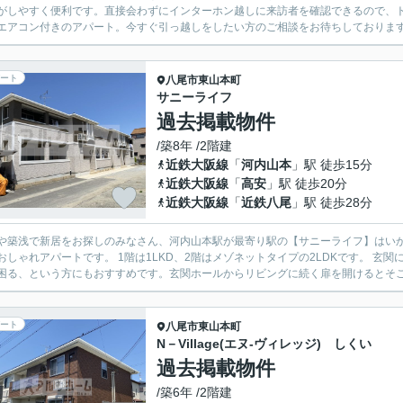
がしやすく便利です。直接会わずにインターホン越しに来訪者を確認できるので、
エアコン付きのアパート。今すぐ引っ越しをしたい方のご相談をお待ちしております
ート
八尾市
東山本町
サニーライフ
過去掲載物件
/築8年 /2階建
近鉄大阪線
「
河内山本
」駅 徒歩15分
近鉄大阪線
「
高安
」駅 徒歩20分
近鉄大阪線
「
近鉄八尾
」駅 徒歩28分
や築浅で新居をお探しのみなさん、河内山本駅が最寄り駅の【サニーライフ】はいかがでし
おしゃれアパートです。 1階は1LKD、2階はメゾネットタイプの2LDKです。 
困る、という方にもおすすめです。玄関ホールからリビングに続く扉を開けるとそこに
ート
八尾市
東山本町
N－Village(エヌ-ヴィレッジ) しくい
過去掲載物件
/築6年 /2階建