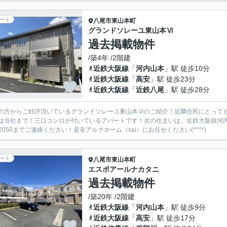
ート
八尾市
東山本町
グランドソレーユ東山本Ⅵ
過去掲載物件
/築4年 /2階建
近鉄大阪線
「
河内山本
」駅 徒歩10分
近鉄大阪線
「
高安
」駅 徒歩23分
近鉄大阪線
「
近鉄八尾
」駅 徒歩28分
の方からご好評頂いているグランドソレーユ東山本Ⅵのご紹介！近隣住民にとっても
は当社まで！三口コンロが付いているアパートです！次の住まいは、近鉄大阪線河内
5-2050までご連絡ください！是非アルクホーム（sai）にお任せください(*^^*)
ート
八尾市
東山本町
エスポアールナカタニ
過去掲載物件
/築20年 /2階建
近鉄大阪線
「
河内山本
」駅 徒歩9分
近鉄大阪線
「
高安
」駅 徒歩17分