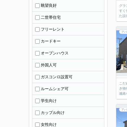
眺望良好
グラ
すく
た設
二世帯住宅
フリーレント
アパ
カードキー
オープンハウス
外国人可
ガスコンロ設置可
こだ
ルームシェア可
き物
連絡
学生向け
アパ
カップル向け
女性向け