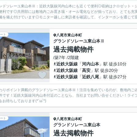
ンドソレーユ東山本Ⅲ：近鉄大阪線河内山本にも近くて便利◎収納はクロゼット・
便利です◎共用部には敷地内ごみ置き場・オール電化などが揃っており、とても充
備を備え付けています◎モニター越しに来訪者を確認して、インターホンを通じて室
ート
八尾市
東山本町
グランドソレーユ東山本Ⅱ
過去掲載物件
/築7年 /2階建
近鉄大阪線
「
河内山本
」駅 徒歩10分
近鉄大阪線
「
高安
」駅 徒歩20分
近鉄大阪線
「
近鉄八尾
」駅 徒歩27分
わりポイント満載のグランドソレーユ東山本Ⅲ！注目を集めているのが、敷地内ごみ置
件です！近鉄大阪線河内山本付近のことなら、当社までお問い合せください！ライ
をお待ちしております(*´ω`*)
ート
八尾市
東山本町
グランドソレーユ東山本
過去掲載物件