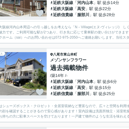
近鉄大阪線
「
河内山本
」駅 徒歩14分
近鉄大阪線
「
高安
」駅 徒歩22分
近鉄信貴線
「
服部川
」駅 徒歩28分
大阪線河内山本周辺への引っ越しをお考えなら「N－Village(エヌ-ヴィレッジ)
魅力です。ご利用可能な駅が2つあり、行き先に応じて乗車駅の使い分けができま
クホーム（sai）へのお問い合わせは072-975-2050へご連絡お願いします。当社スタ
ス
八尾市
東山本町
メゾンサンフラワー
過去掲載物件
/築14年 /-
近鉄大阪線
「
河内山本
」駅 徒歩6分
近鉄大阪線
「
高安
」駅 徒歩15分
近鉄信貴線
「
服部川
」駅 徒歩25分
はシューズボックス・クロゼット・全居室収納など豊富なので、広々と空間を利用す
の顔を確認することがきるので安心感があります！室内設備は洗面所独立・浴室乾
お持ちの方に駐車スペースを空けております！一戸建て物件のような生活を味わえる