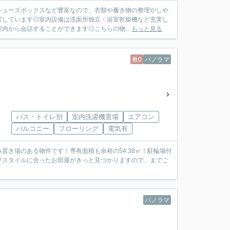
シューズボックスなど豊富なので、衣類や履き物の整理がしや
実しています◎室内設備は洗面所独立・浴室乾燥機など充実し
内から会話することができます◎こちらの物...
もっと見る
敷0
パノラマ
バス・トイレ別
室内洗濯機置場
エアコン
バルコニー
フローリング
電気有
き場のある物件です！専有面積も余裕の54.38㎡！駐輪場付
フスタイルに合ったお部屋がきっと見つかりますので、
までご
パノラマ