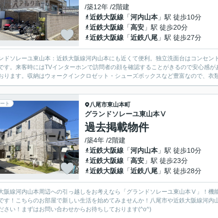
/築12年 /2階建
近鉄大阪線
「
河内山本
」駅 徒歩10分
近鉄大阪線
「
高安
」駅 徒歩20分
近鉄大阪線
「
近鉄八尾
」駅 徒歩27分
ンドソレーユ東山本：近鉄大阪線河内山本にも近くて便利。独立洗面台はコンセン
です。来客時にはTVインターホンで訪問者の顔を確認することがきるので安心感が
おります。収納はウォークインクロゼット・シューズボックスなど豊富なので、衣類
ート
八尾市
東山本町
グランドソレーユ東山本Ⅴ
過去掲載物件
/築4年 /2階建
近鉄大阪線
「
河内山本
」駅 徒歩10分
近鉄大阪線
「
高安
」駅 徒歩23分
近鉄大阪線
「
近鉄八尾
」駅 徒歩28分
大阪線河内山本周辺への引っ越しをお考えなら「グランドソレーユ東山本Ⅴ」！機
です！こちらのお部屋で新しい生活を始めてみませんか！八尾市や近鉄大阪線河内
ださい！まずはお問い合わせからお待ちしております(^o^)