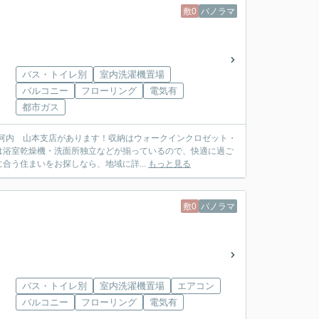
敷0
パノラマ
バス・トイレ別
室内洗濯機置場
バルコニー
フローリング
電気有
都市ガス
阪中河内 山本支店があります！収納はウォークインクロゼット・
は浴室乾燥機・洗面所独立などが揃っているので、快適に過ご
う住まいをお探しなら、地域に詳...
もっと見る
敷0
パノラマ
バス・トイレ別
室内洗濯機置場
エアコン
バルコニー
フローリング
電気有