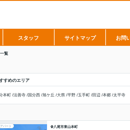
スタッフ
サイトマップ
お問
一覧
すすめのエリア
分本町
/
法善寺
/
国分西
/
旭ケ丘
/
大県
/
平野
/
玉手町
/
田辺
/
本郷
/
太平寺
アパート
八尾市
東山本町