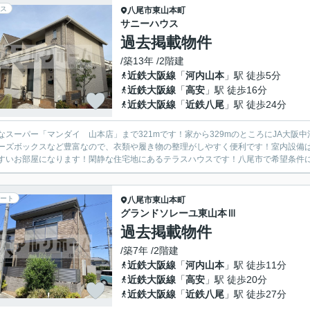
ス
八尾市
東山本町
サニーハウス
過去掲載物件
/築13年 /2階建
近鉄大阪線
「
河内山本
」駅 徒歩5分
近鉄大阪線
「
高安
」駅 徒歩16分
近鉄大阪線
「
近鉄八尾
」駅 徒歩24分
なスーパー「マンダイ 山本店」まで321mです！家から329mのところにJA大
ーズボックスなど豊富なので、衣類や履き物の整理がしやすく便利です！室内設備
すいお部屋になります！閑静な住宅地にあるテラスハウスです！八尾市で希望条件に合
ート
八尾市
東山本町
グランドソレーユ東山本Ⅲ
過去掲載物件
/築7年 /2階建
近鉄大阪線
「
河内山本
」駅 徒歩11分
近鉄大阪線
「
高安
」駅 徒歩20分
近鉄大阪線
「
近鉄八尾
」駅 徒歩27分