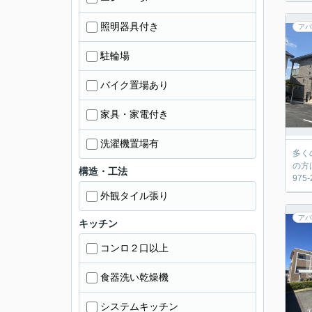
照明器具付き
アパ
駐輪場
バイク置場あり
家具・家電付き
洗濯機置場有
多く
の方
構造・工法
97
外観タイル張り
アパ
キッチン
コンロ２口以上
食器洗い乾燥機
システムキッチン