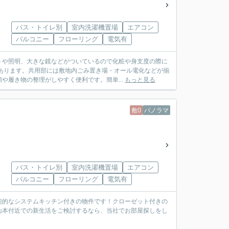
バス・トイレ別
室内洗濯機置場
エアコン
バルコニー
フローリング
電気有
トや照明、大きな鏡などがついているので化粧や身支度の際に
あります。共用部には敷地内ごみ置き場・オール電化などが揃
や履き物の整理がしやすく便利です。簡単...
もっと見る
敷0
パノラマ
バス・トイレ別
室内洗濯機置場
エアコン
バルコニー
フローリング
電気有
能的なシステムキッチン付きの物件です！クローゼット付きの
山本付近での新生活をご検討するなら、当社でお部屋探しをし