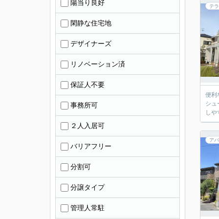
陽当り良好
テラ
閑静な住宅地
デザイナーズ
リノベーション済
保証人不要
便利
シュ
事務所可
しや
２人入居可
アパ
バリアフリー
分割可
分譲タイプ
管理人常駐