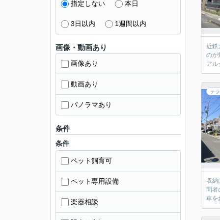
指定しない
本日
3日以内
1週間以内
近鉄
画像・動画あり
のが
画像あり
アル
動画あり
テラ
パノラマあり
条件
条件
ペット飼育可
ペット専用設備
収納
問者
車を
楽器相談