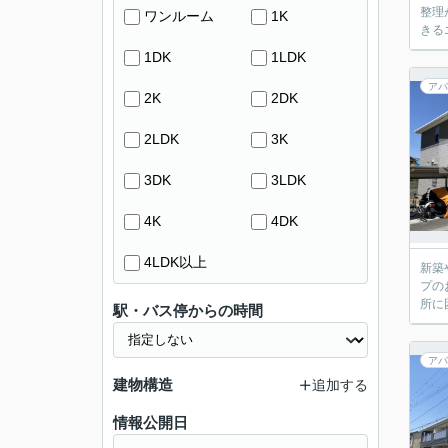
整理
ワンルーム
1K
きる
1DK
1LDK
アパ
2K
2DK
2LDK
3K
3DK
3LDK
4K
4DK
4LDK以上
新築
プの
所に
駅・バス停からの時間
アパ
建物構造
追加する
情報公開日