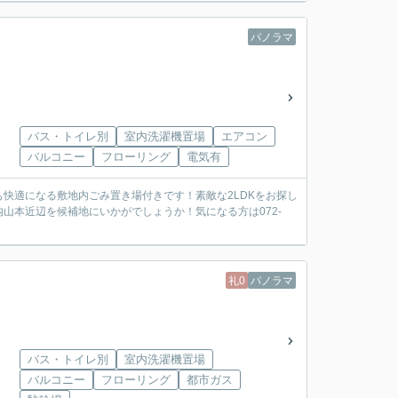
パノラマ
バス・トイレ別
室内洗濯機置場
エアコン
バルコニー
フローリング
電気有
快適になる敷地内ごみ置き場付きです！素敵な2LDKをお探し
山本近辺を候補地にいかがでしょうか！気になる方は072-
礼0
パノラマ
バス・トイレ別
室内洗濯機置場
バルコニー
フローリング
都市ガス