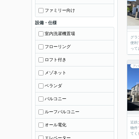
ファミリー向け
設備・仕様
室内洗濯機置場
グラ
便利
フローリング
って
ロフト付き
アパ
メゾネット
ベランダ
バルコニー
ルーフバルコニー
近鉄
オール電化
物件
てく
エレベーター