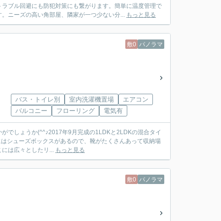
トラブル回避にも防犯対策にも繋がります。簡単に温度管理で
。ニーズの高い角部屋、隣家が一つ少ない分...
もっと見る
敷0
パノラマ
バス・トイレ別
室内洗濯機置場
エアコン
バルコニー
フローリング
電気有
ょうか(^^♪2017年9月完成の1LDKと2LDKの混合タイ
玄関にはシューズボックスがあるので、靴がたくさんあって収納場
は広々としたリ...
もっと見る
敷0
パノラマ