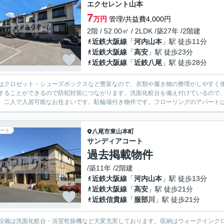
エクセレント山本
7
万円
管理/共益費4,000円
2階 / 52.00㎡ / 2LDK /築27年 /2階建
近鉄大阪線
「
河内山本
」駅 徒歩11分
近鉄大阪線
「
高安
」駅 徒歩23分
近鉄大阪線
「
近鉄八尾
」駅 徒歩28分
はクロゼット・シューズボックスなど豊富なので、衣類や履き物の整理がしやすく便
することができるので防犯対策につながります。洗面化粧台を備え付けているので
、二人で入居可能なお住まいです。駐輪場付き物件です。フローリングのアパートは
ート
八尾市
東山本町
サンディアコート
過去掲載物件
/築11年 /2階建
近鉄大阪線
「
河内山本
」駅 徒歩13分
近鉄大阪線
「
高安
」駅 徒歩21分
近鉄信貴線
「
服部川
」駅 徒歩21分
設備は洗面化粧台・浴室乾燥機など大変充実しております。収納はウォークインク