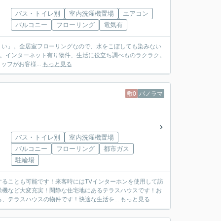
バス・トイレ別
室内洗濯機置場
エアコン
バルコニー
フローリング
電気有
 しくい」。全居室フローリングなので、水をこぼしても染みない
す。インターネット有り物件、生活に役立ち調べものラクラク。
ッフがお客様...
もっと見る
敷0
パノラマ
バス・トイレ別
室内洗濯機置場
バルコニー
フローリング
都市ガス
駐輪場
ることも可能です！来客時にはTVインターホンを使用して訪
燥機など大変充実！閑静な住宅地にあるテラスハウスです！お
、テラスハウスの物件です！快適な生活を...
もっと見る