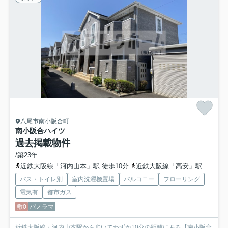
八尾市南小阪合町
南小阪合ハイツ
過去掲載物件
/築23年
近鉄大阪線「河内山本」駅 徒歩10分
近鉄大阪線「高安」駅 徒歩15分
バス・トイレ別
室内洗濯機置場
バルコニー
フローリング
電気有
都市ガス
敷0
パノラマ
近鉄大阪線・河内山本駅から歩いてわずか10分の距離にある【南小阪合