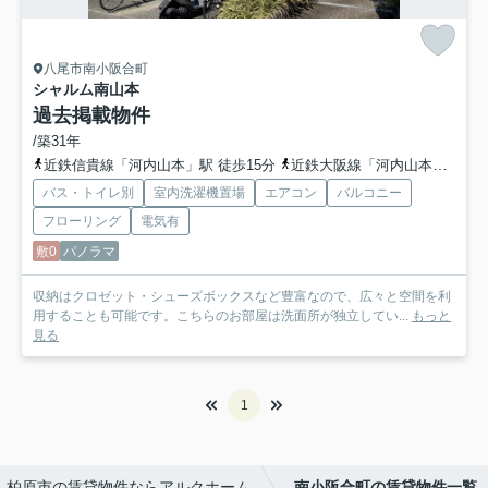
八尾市南小阪合町
シャルム南山本
過去掲載物件
/築31年
近鉄信貴線「河内山本」駅 徒歩15分
近鉄大阪線「河内山本」駅 徒歩15分
バス・トイレ別
室内洗濯機置場
エアコン
バルコニー
フローリング
電気有
敷0
パノラマ
収納はクロゼット・シューズボックスなど豊富なので、広々と空間を利
用することも可能です。こちらのお部屋は洗面所が独立してい...
もっと
見る
1
柏原市の賃貸物件ならアルクホーム
南小阪合町の賃貸物件一覧