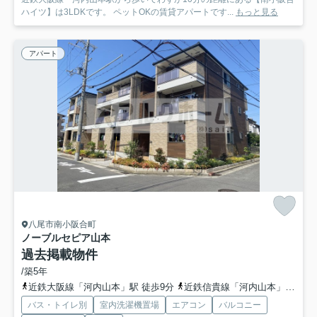
ハイツ】は3LDKです。 ペットOKの賃貸アパートです...
もっと見る
アパート
八尾市南小阪合町
ノーブルセピア山本
過去掲載物件
/築5年
近鉄大阪線「河内山本」駅 徒歩9分
近鉄信貴線「河内山本」駅 徒歩9分
バス・トイレ別
室内洗濯機置場
エアコン
バルコニー