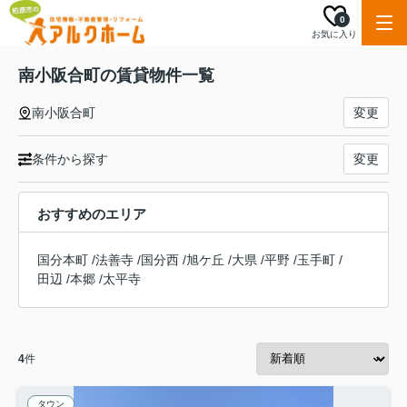
0
お気に入り
南小阪合町の賃貸物件一覧
南小阪合町
変更
条件から探す
変更
おすすめのエリア
国分本町
/
法善寺
/
国分西
/
旭ケ丘
/
大県
/
平野
/
玉手町
/
田辺
/
本郷
/
太平寺
4
件
タウン