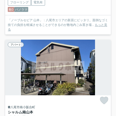
フローリング
電気有
敷0
パノラマ
「ノーブルセピア 山本」：八尾市エリアの新居にピッタリ。面倒なゴミ
捨ての負担を軽減させることができるのが敷地内ごみ置き場...
もっと見
る
アパート
八尾市南小阪合町
シャルム南山本