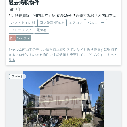
過去掲載物件
/築31年
近鉄信貴線「河内山本」駅 徒歩15分
近鉄大阪線「河内山本」駅 徒歩15分
バス・トイレ別
室内洗濯機置場
エアコン
バルコニー
フローリング
電気有
敷0
パノラマ
シャルム南山本の詳しい情報◎上着やズボンなども折り畳まずに収納で
きるクロゼットのある物件です◎設備も充実していて住みやす...
もっと
見る
アパート