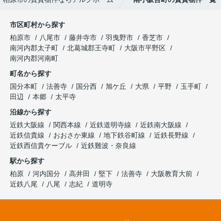
市区町村から探す
柏原市
八尾市
藤井寺市
羽曳野市
香芝市
南河内郡太子町
北葛城郡王寺町
大阪市平野区
南河内郡河南町
町名から探す
国分本町
法善寺
国分西
旭ケ丘
大県
平野
玉手町
田辺
本郷
太平寺
沿線から探す
近鉄大阪線
関西本線
近鉄道明寺線
近鉄南大阪線
近鉄信貴線
おおさか東線
地下鉄谷町線
近鉄長野線
近鉄西信貴ケーブル
近鉄難波・奈良線
駅から探す
柏原
河内国分
高井田
堅下
法善寺
大阪教育大前
近鉄八尾
八尾
志紀
道明寺