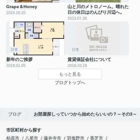
Grape＆Honey
山と川のメトロノーム。晴れた
日の休日はのんびり川辺へ。
2024.10.20
2023.07.26
日常
日常
新年のご挨拶
賃貸保証会社について
2019.01.05
2018.10.19
もっと見る
ブログトップへ
ブログ
お部屋探しっていつから始めたらいいの？～その3～
市区町村から探す
柏原市
八尾市
藤井寺市
羽曳野市
香芝市