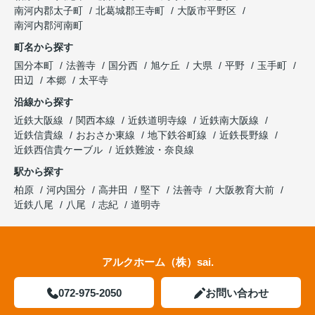
南河内郡太子町
北葛城郡王寺町
大阪市平野区
南河内郡河南町
町名から探す
国分本町
法善寺
国分西
旭ケ丘
大県
平野
玉手町
田辺
本郷
太平寺
沿線から探す
近鉄大阪線
関西本線
近鉄道明寺線
近鉄南大阪線
近鉄信貴線
おおさか東線
地下鉄谷町線
近鉄長野線
近鉄西信貴ケーブル
近鉄難波・奈良線
駅から探す
柏原
河内国分
高井田
堅下
法善寺
大阪教育大前
近鉄八尾
八尾
志紀
道明寺
アルクホーム（株）sai.
072-975-2050
お問い合わせ