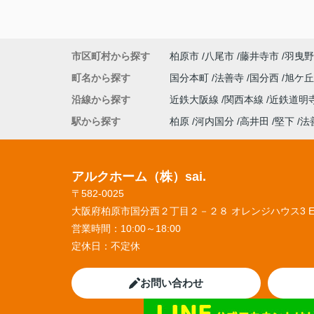
市区町村から探す
柏原市
八尾市
藤井寺市
羽曳野
町名から探す
国分本町
法善寺
国分西
旭ケ
沿線から探す
近鉄大阪線
関西本線
近鉄道明
駅から探す
柏原
河内国分
高井田
堅下
法
アルクホーム（株）sai.
〒582-0025
大阪府柏原市国分西２丁目２－２８ オレンジハウス3 
営業時間：
10:00～18:00
定休日：
不定休
お問い合わせ