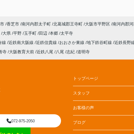
あれば赤田さんに相談しようと思います。
市
香芝市
南河内郡太子町
北葛城郡王寺町
大阪市平野区
南河内郡河
丘
大県
平野
玉手町
田辺
本郷
太平寺
寺線
近鉄南大阪線
近鉄信貴線
おおさか東線
地下鉄谷町線
近鉄長野
善寺
大阪教育大前
近鉄八尾
八尾
志紀
道明寺
トップページ
E
スタッフ
お客様の声
072-975-2050
ブログ