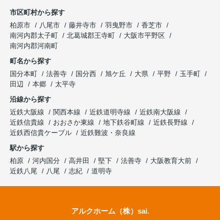
市区町村から探す
柏原市
八尾市
藤井寺市
羽曳野市
香芝市
南河内郡太子町
北葛城郡王寺町
大阪市平野区
南河内郡河南町
町名から探す
国分本町
法善寺
国分西
旭ケ丘
大県
平野
玉手町
田辺
本郷
太平寺
沿線から探す
近鉄大阪線
関西本線
近鉄道明寺線
近鉄南大阪線
近鉄信貴線
おおさか東線
地下鉄谷町線
近鉄長野線
近鉄西信貴ケーブル
近鉄難波・奈良線
駅から探す
柏原
河内国分
高井田
堅下
法善寺
大阪教育大前
近鉄八尾
八尾
志紀
道明寺
アルクホーム（株）sai.