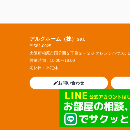
アルクホーム（株）sai.
〒582-0025
大阪府柏原市国分西２丁目２－２８ オレンジハウス3 
営業時間：
10:00～18:00
定休日：
不定休
お問い合わせ