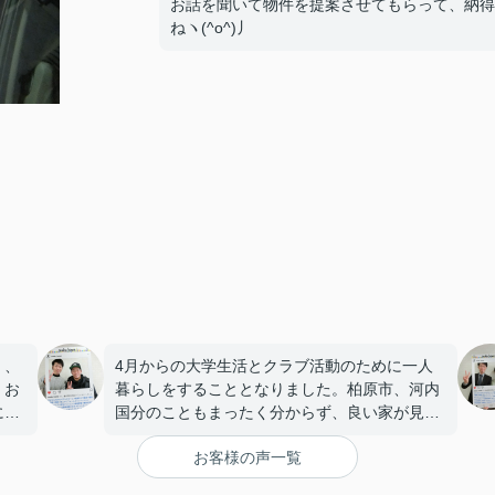
お話を聞いて物件を提案させてもらって、納得
ねヽ(^o^)丿
く、
4月からの大学生活とクラブ活動のために一人
くお
暮らしをすることとなりました。柏原市、河内
にも
国分のこともまったく分からず、良い家が見つ
こと
かるか不安もありましたが、赤田さんに僕も両
お客様の声一覧
親も気に入る家を紹介してもらえました。
最初から最後まで親切にいろいろと教えてもら