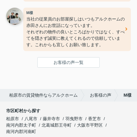
最初から最後まで親切にいろいろと教えてもらえて
安心しました。入居した後も困ったことがあれば赤
M様
田さんに相談しようと思います。
当社の従業員のお部屋探しはいつもアルクホームの
赤田さんにお世話になっています。
それぞれの物件の良いところばかりではなく、すべ
てを隠さず誠実に教えてくれるので信頼していま
す。これからも宜しくお願い致します。
お客様の声一覧
柏原市の賃貸物件ならアルクホーム
お客様の声
M様
市区町村から探す
柏原市
八尾市
藤井寺市
羽曳野市
香芝市
南河内郡太子町
北葛城郡王寺町
大阪市平野区
南河内郡河南町