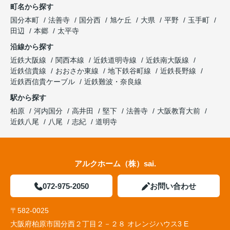
町名から探す
国分本町
法善寺
国分西
旭ケ丘
大県
平野
玉手町
田辺
本郷
太平寺
沿線から探す
近鉄大阪線
関西本線
近鉄道明寺線
近鉄南大阪線
近鉄信貴線
おおさか東線
地下鉄谷町線
近鉄長野線
近鉄西信貴ケーブル
近鉄難波・奈良線
駅から探す
柏原
河内国分
高井田
堅下
法善寺
大阪教育大前
近鉄八尾
八尾
志紀
道明寺
アルクホーム（株）sai.
072-975-2050
お問い合わせ
〒582-0025
大阪府柏原市国分西２丁目２－２８ オレンジハウス3 E